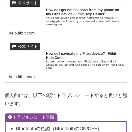
How do I get notifications from my phone on
my Fitbit device - Fitbit Help Center
Your Fitbit device can receive notifications from your
nearby phone to keep you informed about calls, texts,
meeting ale...
help.fitbit.com
How do I navigate my Fitbit device? - Fitbit
Help Center
Learn how to navigate your Fitbit device.Expand all
Collapse all Ace and Alta series The screen on Fitbit Ace,
Fitbit
help.fitbit.com
個人的には、以下の順でトラブルシュートすると良いと思
います。
トラブルシュート手順
Bluetoothの確認（BluetoothのON/OFF）